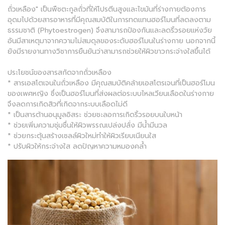
ถั่วเหลือง" เป็นพืชตะกูลถั่วที่ให้โปรตีนสูงและไขมันที่ร่างกายต้องการ
อุดมไปด้วยสารอาหารที่มีคุณสมบัติในการทดแทนฮอร์โมนที่ลดลงตาม
ธรรมชาติ (Phytoestrogen) จึงสามารถป้องกันและลดริ้วรอยแห่งวัย
อันมีสาเหตุมาจากความไม่สมดุลของระดับฮอร์โมนในร่างกาย นอกจากนี้
ยังมีรายงานทางวิชาการยืนยันว่าสามารถช่วยให้ผิวขาวกระจ่างใสขึ้นได้
ประโยชน์ของสารสกัดจากถั่วเหลือง
* สารเอสโตเจนในถั่วเหลือง มีคุณสมบัติคล้ายเอสโตรเจนที่เป็นฮอร์โมน
ของเพศหญิง ซึ่งเป็นฮอร์โมนที่ส่งผลต่อระบบไหลเวียนเลือดในร่างกาย
จึงลดการเกิดสิวที่เกิดจากระบบเลือดไม่ดี
* เป็นสารต้านอนุมูลอิสระ ช่วยชะลอการเกิดริ้วรอยบนใบหน้า
* ช่วยเพิ่มความชุ่มชื่นให้ผิวพรรณเปล่งปลั่ง มีน้ำมีนวล
* ช่วยกระตุ้นสร้างเซลล์ผิวใหม่ทำให้ผิวเรียบเนียนใส
* ปรับผิวให้กระจ่างใส ลดปัญหาความหมองคล้ำ