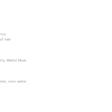
r
ance
of hair
Dry, Maltol Musk
tein, rose water