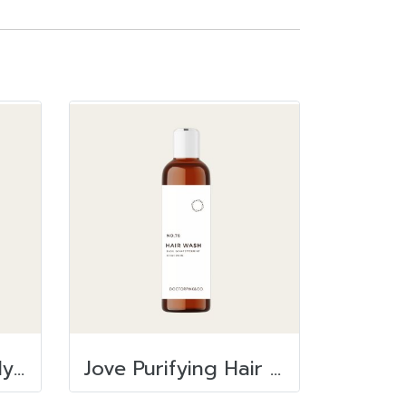
Jove Wellness Body Wash 300 ml.
Jove Purifying Hair Wash 250 ml