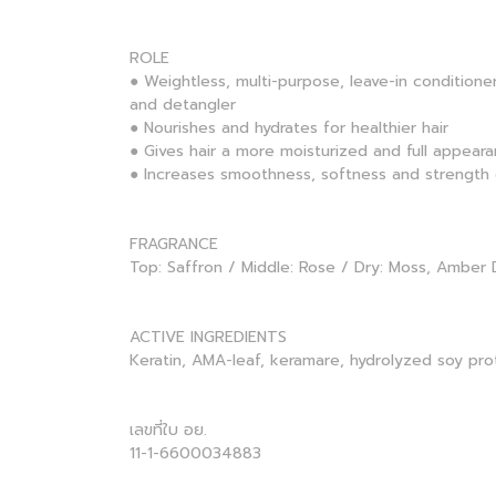
ROLE
● Weightless, multi-purpose, leave-in conditione
and detangler
● Nourishes and hydrates for healthier hair
● Gives hair a more moisturized and full appear
● Increases smoothness, softness and strength 
FRAGRANCE
Top: Saffron / Middle: Rose / Dry: Moss, Amber 
ACTIVE INGREDIENTS
Keratin, AMA-leaf, keramare, hydrolyzed soy pro
เลขที่ใบ อย.
11-1-6600034883